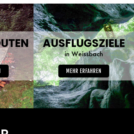
UTEN
AUSFLUGSZIELE
h
in Weissbach
N
MEHR ERFAHREN