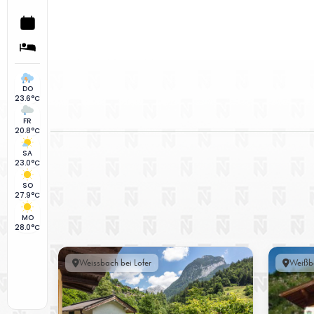
DO
23.6°C
FR
20.8°C
SA
23.0°C
SO
27.9°C
MO
28.0°C
Weissbach bei Lofer
Weißba