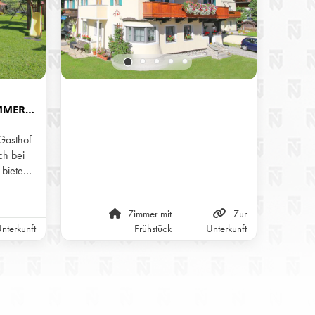
MMER
R
 BEI L
Gasthof
h bei
 bieten
ühstück
 Menü
Zimmer mit
Zur
s). Ein
nterkunft
Frühstück
Unterkunft
Alm
Hotel
laub.