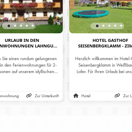
URLAUB IN DEN
HOTEL GASTHOF
ENWOHNUNGEN LAHNGUT
SEISENBERGKLAMM - ZI
 WEISSBACH BEI LOFER
MIT FRÜHSTÜCK ODE
HALBPENSION IN WEISSBACH
n Sie einen rundum gelungenen
Herzlich willkommen im Hotel-
OFER
 in den Ferienwohnungen für 2-
Seisenbergklamm in Weißbac
sonen auf unserem idyllischen
Lofer. Für Ihren Urlaub bei uns
nhof dem Lahngut in Weißbach
wir komfortable Zimmer mit Fr
er. Unsere Wohnungen sind ideal
oder Halbpension (3-Gänge
nen Urlaub mit Kindern geeignet
wahlweise mittags oder abend
ienwohnung
Zur Unterkunft
Hotel
Zur U
finden sich in ruhiger und doch
Eigener Wellnessbereich im 
traler Lage von Weissbach.
verspricht Entspannung im Ur