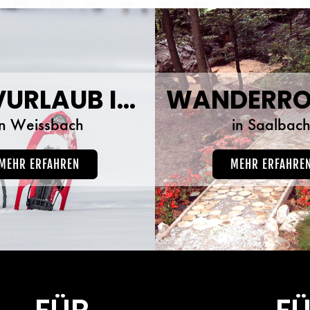
AKTIVURLAUB IM WINTER
WANDERRO
in Weissbach
in Saalbac
MEHR ERFAHREN
MEHR ERFAHRE