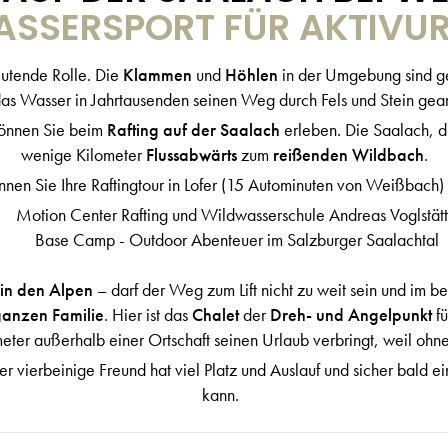
SSERSPORT FÜR AKTIVU
utende Rolle. Die
Klammen
und
Höhlen
in der Umgebung sind ger
s Wasser in Jahrtausenden seinen Weg durch Fels und Stein gearbei
können Sie beim
Rafting auf der Saalach
erleben. Die Saalach, d
wenige Kilometer
Flussabwärts
zum
reißenden Wildbach
.
nnen Sie Ihre Raftingtour in Lofer (15 Autominuten von Weißbach)
Motion Center Rafting und Wildwasserschule Andreas Voglstätt
Base Camp - Outdoor Abenteuer im Salzburger Saalachtal
in den Alpen
– darf der Weg zum Lift nicht zu weit sein und im be
anzen Familie
. Hier ist das
Chalet
der
Dreh- und Angelpunkt
fü
eter außerhalb einer Ortschaft seinen Urlaub verbringt, weil ohne
er vierbeinige Freund hat viel Platz und Auslauf und sicher bald
kann.