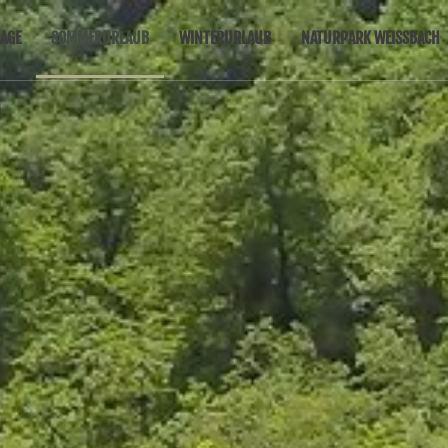
AGE
SOMMERURLAUB
WINTERURLAUB
NATURPARK WEISSBACH