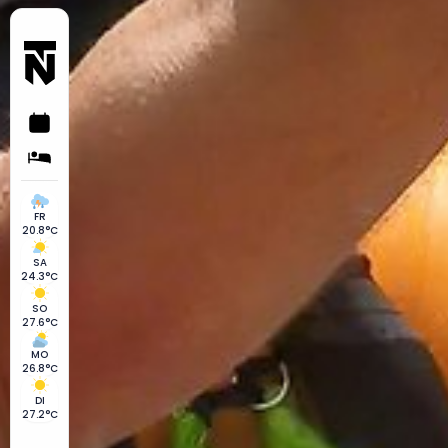
FR
20.8°C
SA
24.3°C
SO
27.6°C
MO
26.8°C
DI
27.2°C