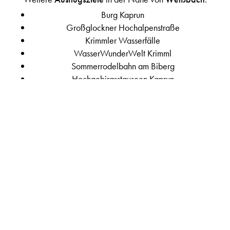
Burg Kaprun
Großglockner Hochalpenstraße
Krimmler Wasserfälle
WasserWunderWelt Krimml
Sommerrodelbahn am Biberg
Hochgebirgsstauseen Kaprun
Schaubergwerk Leogang
Eisriesenwelt Werfen
...und viele mehr!