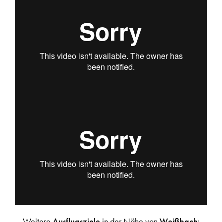
Weitere
Ausflugsziele
in der Nähe von
Weißbach
: