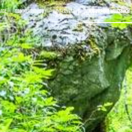
AGE
SOMMERURLAUB
WINTERURLAUB
NATURPARK WEISSBACH