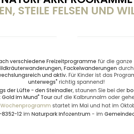
N, STEILE FELSEN UND W
ch verschiedene Freizeitprogramme
für die ganze
ildkräuterwanderungen
,
Fackelwanderungen
durch
echslungsreich und aktiv.
Für Kinder ist das Prog
unterwegs"
richtig spannend!
gs der Lüfte - den Steinadler
, staunen Sie bei der
bo
 Gold im Mund" Tour
auf die Kalbrunnalm oder geh
de Wochenprogramm
startet im Mai und hat im Oktobe
-8352-12
im
Naturpark Infozentrum
- im
Gemeinde