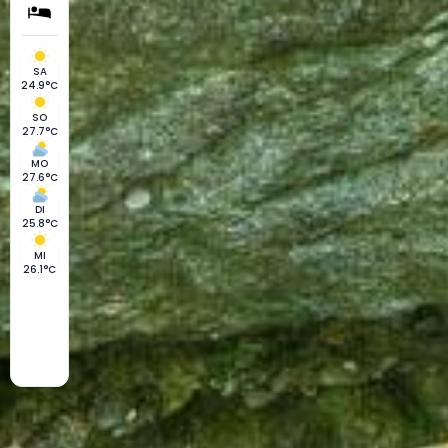
SA
24.9°C
SO
27.7°C
MO
27.6°C
DI
25.8°C
MI
26.1°C