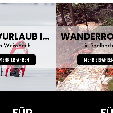
AKTIVURLAUB IM WINTER
WANDERRO
in Weissbach
in Saalbac
MEHR ERFAHREN
MEHR ERFAHRE