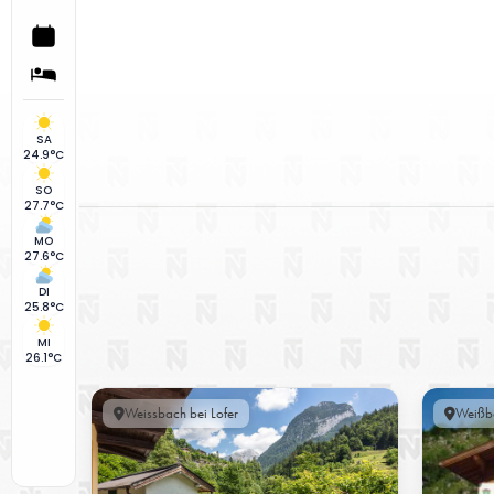
SA
24.9°C
SO
27.7°C
MO
27.6°C
DI
25.8°C
MI
26.1°C
Weissbach bei Lofer
Weißba