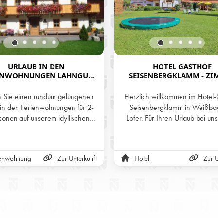
URLAUB IN DEN
HOTEL GASTHOF
ENWOHNUNGEN LAHNGUT
SEISENBERGKLAMM - ZI
 WEISSBACH BEI LOFER
MIT FRÜHSTÜCK ODE
HALBPENSION IN WEISSBACH
n Sie einen rundum gelungenen
Herzlich willkommen im Hotel-
OFER
 in den Ferienwohnungen für 2-
Seisenbergklamm in Weißbac
sonen auf unserem idyllischen
Lofer. Für Ihren Urlaub bei uns
nhof dem Lahngut in Weißbach
wir komfortable Zimmer mit Fr
er. Unsere Wohnungen sind ideal
oder Halbpension (3-Gänge
nen Urlaub mit Kindern geeignet
wahlweise mittags oder abend
ienwohnung
Zur Unterkunft
Hotel
Zur U
finden sich in ruhiger und doch
Eigener Wellnessbereich im 
traler Lage von Weissbach.
verspricht Entspannung im Ur