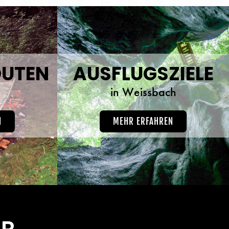
UTEN
AUSFLUGSZIELE
h
in Weissbach
N
MEHR ERFAHREN