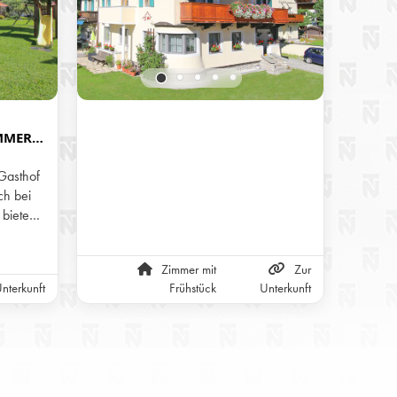
MMER
R
 BEI L
Gasthof
h bei
 bieten
ühstück
 Menü
Zimmer mit
Zur
s). Ein
nterkunft
Frühstück
Unterkunft
Alm
Hotel
laub.