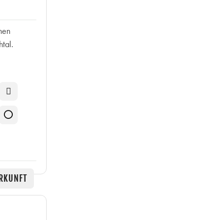
nen
tal.
RKUNFT