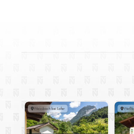
Weissbach bei Lofer
Weißba