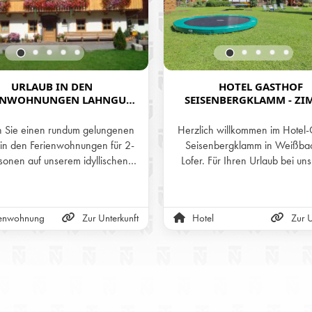
URLAUB IN DEN
HOTEL GASTHOF
ENWOHNUNGEN LAHNGUT
SEISENBERGKLAMM - ZI
 WEISSBACH BEI LOFER
MIT FRÜHSTÜCK ODE
HALBPENSION IN WEISSBACH
n Sie einen rundum gelungenen
Herzlich willkommen im Hotel-
OFER
 in den Ferienwohnungen für 2-
Seisenbergklamm in Weißbac
sonen auf unserem idyllischen
Lofer. Für Ihren Urlaub bei uns
nhof dem Lahngut in Weißbach
wir komfortable Zimmer mit Fr
er. Unsere Wohnungen sind ideal
oder Halbpension (3-Gänge
nen Urlaub mit Kindern geeignet
wahlweise mittags oder abend
ienwohnung
Zur Unterkunft
Hotel
Zur U
finden sich in ruhiger und doch
Eigener Wellnessbereich im 
traler Lage von Weissbach.
verspricht Entspannung im Ur