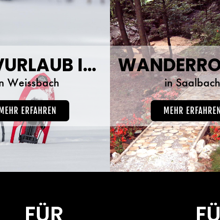
AKTIVURLAUB IM WINTER
WANDERRO
in Weissbach
in Saalbac
MEHR ERFAHREN
MEHR ERFAHRE
FÜR
F