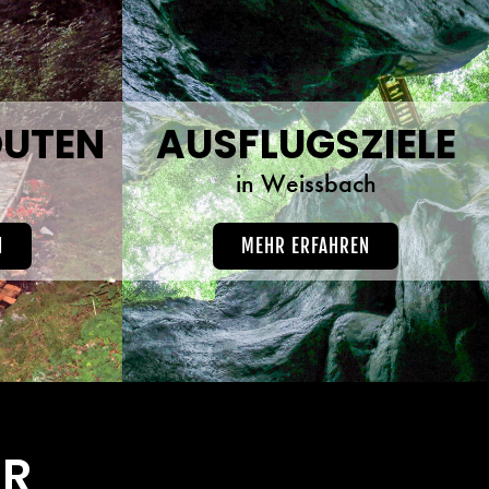
UTEN
AUSFLUGSZIELE
h
in Weissbach
N
MEHR ERFAHREN
ÜR