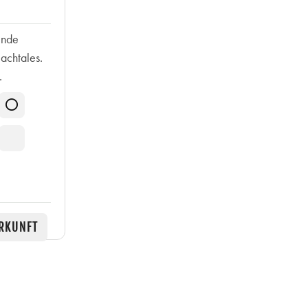
ende
achtales.
.
RKUNFT