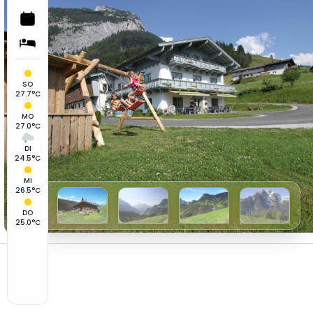
SO
27.7°C
MO
27.0°C
DI
24.5°C
MI
26.5°C
DO
25.0°C