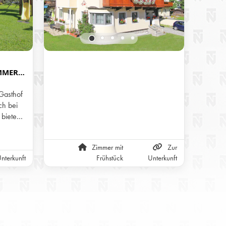
MMER
R
 BEI L
Gasthof
h bei
 bieten
ühstück
 Menü
Zimmer mit
Zur
s). Ein
nterkunft
Frühstück
Unterkunft
Alm
Hotel
laub.